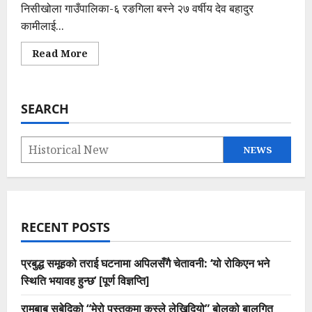
निसीखोला गाउँपालिका-६ रङगिला बस्ने २७ वर्षीय देव बहादुर
कामीलाई...
Read
Read More
more
about
जबरजस्ती
करणी
गरेको
SEARCH
अभियोगमा
पक्राउ
|
Nepal
Police
NEWS
news
RECENT POSTS
प्रबुद्ध समूहको तराई घटनामा अपिलसँगै चेतावनी: ‘यो रोकिएन भने
स्थिति भयावह हुन्छ’ [पूर्ण विज्ञप्ति]
रामबाबु सुबेदिको “मेरो पुस्तकमा कस्ले लेखिदियो” बोलको बालगित