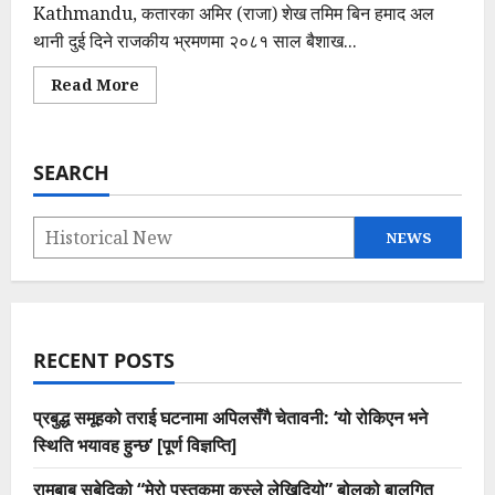
Kathmandu, कतारका अमिर (राजा) शेख तमिम बिन हमाद अल
थानी दुई दिने राजकीय भ्रमणमा २०८१ साल बैशाख...
Read
Read More
more
about
२१
तोपको
सलामी।
SEARCH
२
वटा
हाती।
देश
भर
NEWS
सार्वजनिक
बिदा।
कतारी
अमिरको
नेपाल
भ्रमणका
तालिकाहरु
RECENT POSTS
यस्ता
छन्,
संझौता
केके
प्रबुद्ध समूहको तराई घटनामा अपिलसँगै चेतावनी: ‘यो रोकिएन भने
हुदै
छ
स्थिति भयावह हुन्छ’ [पूर्ण विज्ञप्ति]
?
रामबाबु सुबेदिको “मेरो पुस्तकमा कस्ले लेखिदियो” बोलको बालगित